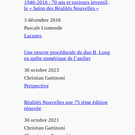
1946-2016 : 70 ans et toujours inventif,
le « Salon des Réalités Nouvelles »
Date
3 décembre 2016
Auteur
Pascale Lismonde
Par rapport à
Lacunes
Une oeuvre procédurale du duo B_Long
en quête numérique de l’atelier
Date
30 octobre 2023
Auteur
Christian Gattinoni
Par rapport à
Perspective
Réalités Nouvelles une 75 ième édition
rénovée
Date
30 octobre 2021
Auteur
Christian Gattinoni