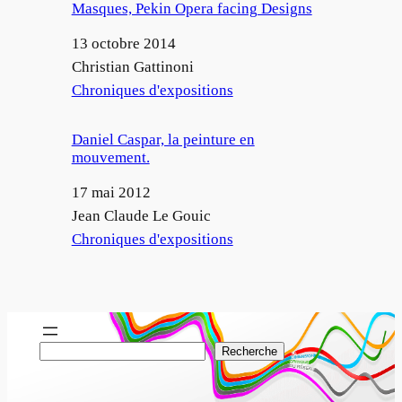
Masques, Pekin Opera facing Designs
Date
13 octobre 2014
Auteur
Christian Gattinoni
Par rapport à
Chroniques d'expositions
Daniel Caspar, la peinture en
mouvement.
Date
17 mai 2012
Auteur
Jean Claude Le Gouic
Par rapport à
Chroniques d'expositions
R
Recherche
e
c