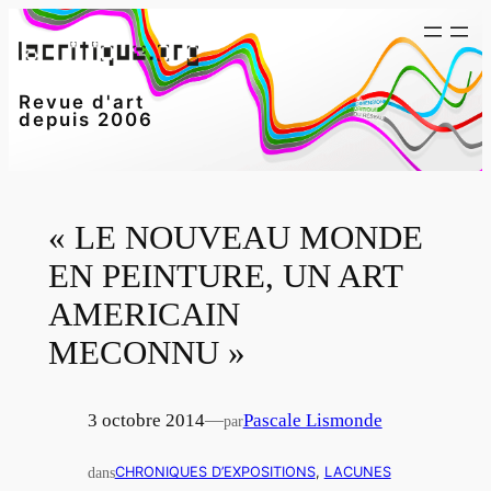
Aller
au
contenu
Revue d'art
depuis 2006
« LE NOUVEAU MONDE
EN PEINTURE, UN ART
AMERICAIN
MECONNU »
3 octobre 2014
—
Pascale Lismonde
par
dans
CHRONIQUES D’EXPOSITIONS
, 
LACUNES