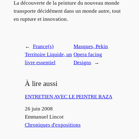
La découverte de la peinture du nouveau monde
transporte décidément dans un monde autre, tout
en rupture et innovation.
←
France(s)
Masques, Pekin
Territoire Liquide, un
Opera facing
livre essentiel
Designs
→
À lire aussi
ENTRETIEN AVEC LE PEINTRE RAZA
Date
26 juin 2008
Auteur
Emmanuel Lincot
Par rapport à
Chroniques d'expositions