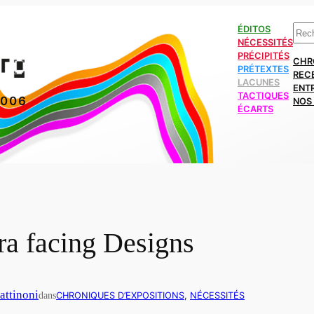
Rech
ÉDITOS
NÉCESSITÉS
PRÉCIPITÉS
CHR
PRÉTEXTES
REC
LACUNES
ENT
TACTIQUES
2006
NOS 
ÉCARTS
a facing Designs
attinoni
dans
CHRONIQUES D’EXPOSITIONS
, 
NÉCESSITÉS