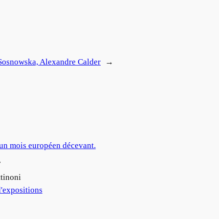
osnowska, Alexandre Calder
→
 un mois européen décevant.
7
tinoni
'expositions