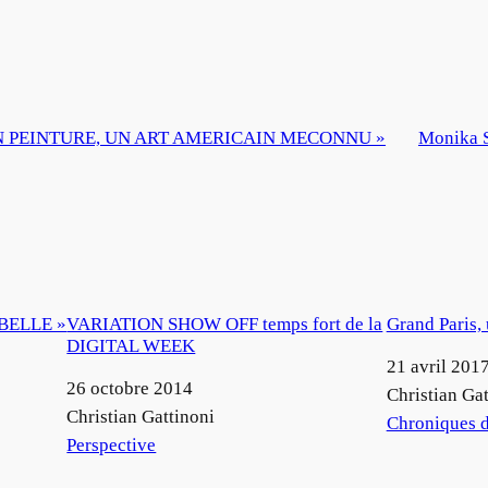
 PEINTURE, UN ART AMERICAIN MECONNU »
Monika S
BELLE »
VARIATION SHOW OFF temps fort de la
Grand Paris,
DIGITAL WEEK
Date
21 avril 201
Date
26 octobre 2014
Auteur
Christian Gat
Auteur
Christian Gattinoni
Par rapport à
Chroniques d
Par rapport à
Perspective