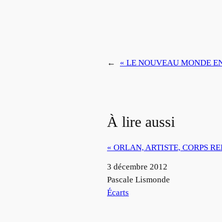
←
« LE NOUVEAU MONDE EN
À lire aussi
« ORLAN, ARTISTE, CORPS RE
Date
3 décembre 2012
Auteur
Pascale Lismonde
Par rapport à
Écarts