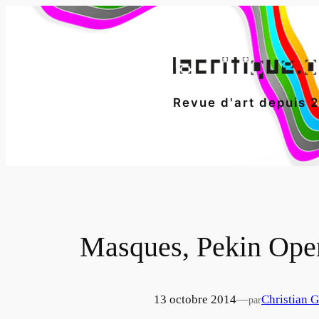
Aller
au
contenu
Revue d'art depuis 
Masques, Pekin Oper
13 octobre 2014
—
Christian G
par