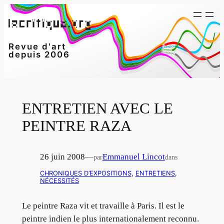
Aller
au
contenu
Revue d'art
depuis 2006
ENTRETIEN AVEC LE
PEINTRE RAZA
26 juin 2008
—
Emmanuel Lincot
par
dans
CHRONIQUES D’EXPOSITIONS
, 
ENTRETIENS
, 
NÉCESSITÉS
Le peintre Raza vit et travaille à Paris. Il est le
peintre indien le plus internationalement reconnu.