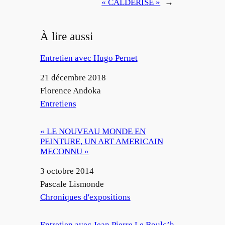
« CALDERISE »
→
À lire aussi
Entretien avec Hugo Pernet
Date
21 décembre 2018
Auteur
Florence Andoka
Par rapport à
Entretiens
« LE NOUVEAU MONDE EN
PEINTURE, UN ART AMERICAIN
MECONNU »
Date
3 octobre 2014
Auteur
Pascale Lismonde
Par rapport à
Chroniques d'expositions
Entretien avec Jean Pierre Le Boulc’h