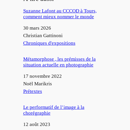
Suzanne Lafont au CCCOD à Tours,
comment mieux nommer le monde
Date
30 mars 2026
Auteur
Christian Gattinoni
Par rapport à
Chroniques d'expositions
Métamorphose , les prémisses de la
situation actuelle en photographie
Date
17 novembre 2022
Auteur
Noël Marikris
Par rapport à
Prétextes
Le performatif de l’image à la
chorégraphie
Date
12 août 2023