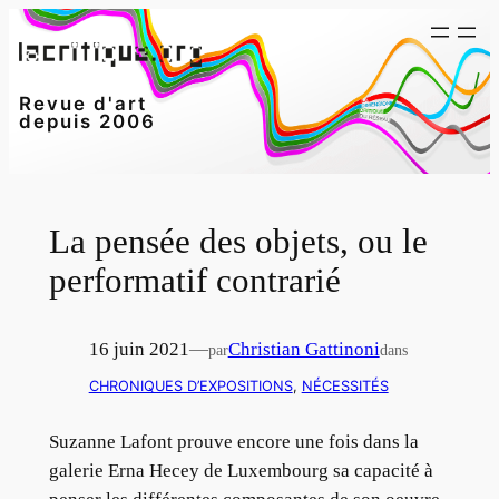
Aller
au
contenu
Revue d'art
depuis 2006
La pensée des objets, ou le
performatif contrarié
16 juin 2021
—
Christian Gattinoni
par
dans
CHRONIQUES D’EXPOSITIONS
, 
NÉCESSITÉS
Suzanne Lafont prouve encore une fois dans la
galerie Erna Hecey de Luxembourg sa capacité à