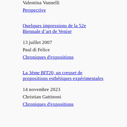
Auteur
Valentina Vannelli
Par rapport à
Perspective
Quelques impressions de la 52e
Biennale d’art de Venise
Date
13 juillet 2007
Auteur
Paul di Felice
Par rapport à
Chroniques d'expositions
La 3ème BIT20, un creuset de
propositions esthétiques expérimentales
Date
14 novembre 2023
Auteur
Christian Gattinoni
Par rapport à
Chroniques d'expositions