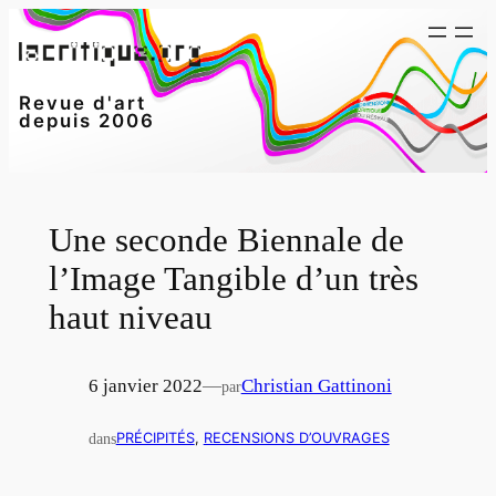
Aller
au
contenu
Revue d'art
depuis 2006
Une seconde Biennale de
l’Image Tangible d’un très
haut niveau
6 janvier 2022
—
Christian Gattinoni
par
dans
PRÉCIPITÉS
, 
RECENSIONS D’OUVRAGES