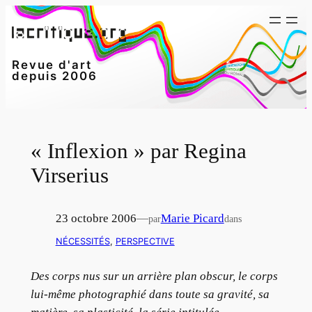
Aller
au
contenu
Revue d'art
depuis 2006
« Inflexion » par Regina
Virserius
23 octobre 2006
—
Marie Picard
par
dans
NÉCESSITÉS
, 
PERSPECTIVE
Des corps nus sur un arrière plan obscur, le corps
lui-même photographié dans toute sa gravité, sa