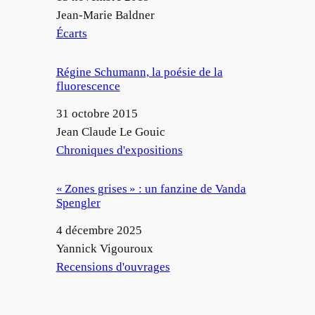
Auteur
Jean-Marie Baldner
Par rapport à
Écarts
Régine Schumann, la poésie de la
fluorescence
Date
31 octobre 2015
Auteur
Jean Claude Le Gouic
Par rapport à
Chroniques d'expositions
« Zones grises » : un fanzine de Vanda
Spengler
Date
4 décembre 2025
Auteur
Yannick Vigouroux
Par rapport à
Recensions d'ouvrages