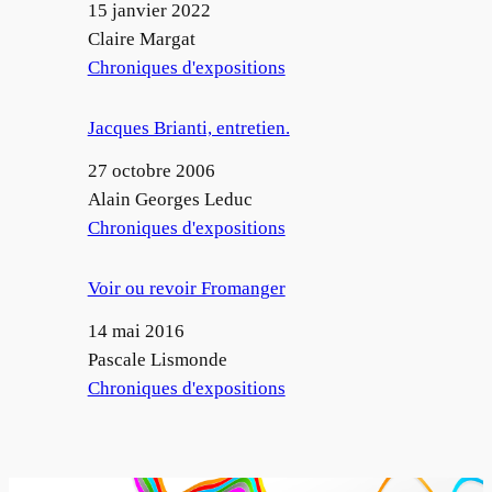
Date
15 janvier 2022
Auteur
Claire Margat
Par rapport à
Chroniques d'expositions
Jacques Brianti, entretien.
Date
27 octobre 2006
Auteur
Alain Georges Leduc
Par rapport à
Chroniques d'expositions
Voir ou revoir Fromanger
Date
14 mai 2016
Auteur
Pascale Lismonde
Par rapport à
Chroniques d'expositions