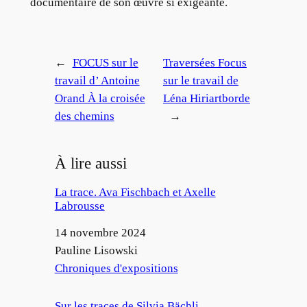
documentaire de son œuvre si exigeante.
←
FOCUS sur le
Traversées Focus
travail d’ Antoine
sur le travail de
Orand À la croisée
Léna Hiriartborde
des chemins
→
À lire aussi
La trace. Ava Fischbach et Axelle
Labrousse
Date
14 novembre 2024
Auteur
Pauline Lisowski
Par rapport à
Chroniques d'expositions
Sur les traces de Silvia Bächli