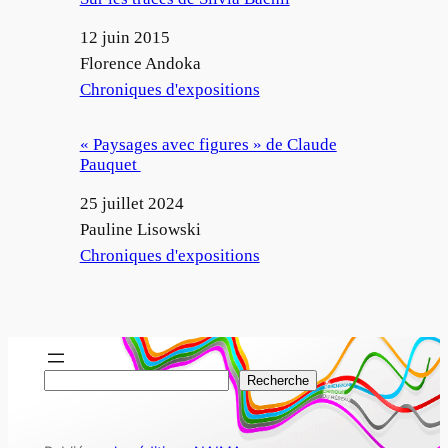
Date
12 juin 2015
Auteur
Florence Andoka
Par rapport à
Chroniques d'expositions
« Paysages avec figures » de Claude
Pauquet
Date
25 juillet 2024
Auteur
Pauline Lisowski
Par rapport à
Chroniques d'expositions
R
Recherche
e
c