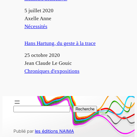
Date
5 juillet 2020
Auteur
Axelle Anne
Par rapport à
Nécessités
Hans Hartung, du geste à la trace
Date
25 octobre 2020
Auteur
Jean Claude Le Gouic
Par rapport à
Chroniques d'expositions
R
Recherche
e
c
Publié par
les éditions NAIMA
h