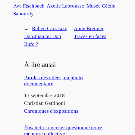
Ava Fischbach
Axelle Labrousse
Musée Cécile
Sabourdy
←
Ruben Carrasco,
Anne Brenner,
Don Juan ou Don
Traces en faces
Bufo ?
→
À lire aussi
Paroles dévoilées, un photo
documentaire
Date
13 septembre 2018
Auteur
Christian Gattinoni
Par rapport à
Chroniques d'expositions
Élisabeth Leverrier questionne notre
mémoire collective.