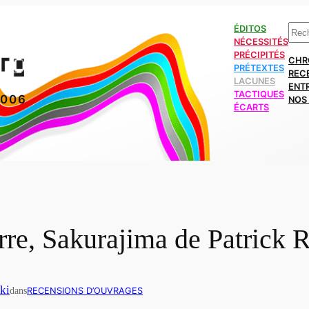
Rech
ÉDITOS
NÉCESSITÉS
PRÉCIPITÉS
CHR
PRÉTEXTES
REC
LACUNES
ENT
TACTIQUES
2006
NOS 
ÉCARTS
erre, Sakurajima de Patrick
ki
dans
RECENSIONS D’OUVRAGES