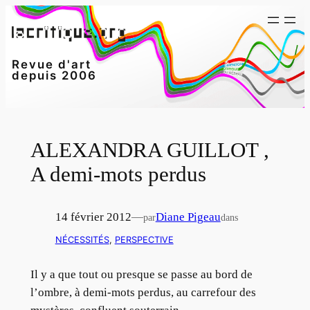
Aller
au
contenu
Revue d'art
depuis 2006
ALEXANDRA GUILLOT ,
A demi-mots perdus
14 février 2012
—
Diane Pigeau
par
dans
NÉCESSITÉS
, 
PERSPECTIVE
Il y a que tout ou presque se passe au bord de
l’ombre, à demi-mots perdus, au carrefour des