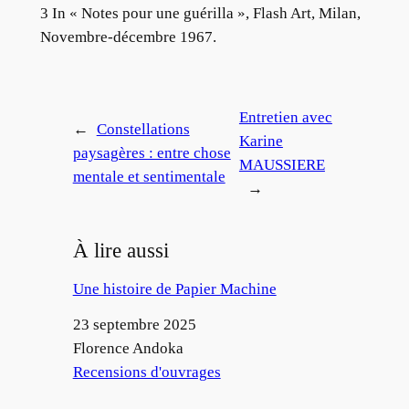
3 In « Notes pour une guérilla », Flash Art, Milan,
Novembre-décembre 1967.
Entretien avec
←
Constellations
Karine
paysagères : entre chose
MAUSSIERE
mentale et sentimentale
→
À lire aussi
Une histoire de Papier Machine
Date
23 septembre 2025
Auteur
Florence Andoka
Par rapport à
Recensions d'ouvrages