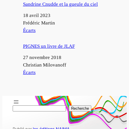
Sandrine Cnudde et la gueule du ciel
Date
18 avril 2023
Auteur
Frédéric Martin
Par rapport à
Écarts
PIGNES un livre de JLAF
Date
27 novembre 2018
Auteur
Christian Milovanoff
Par rapport à
Écarts
R
Recherche
e
c
Publié par
les éditions NAIMA