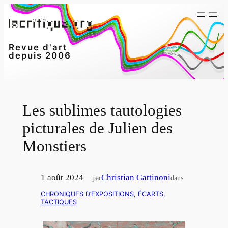
Aller
au
contenu
Revue d'art
depuis 2006
Les sublimes tautologies
picturales de Julien des
Monstiers
1 août 2024
—
Christian Gattinoni
par
dans
CHRONIQUES D’EXPOSITIONS
, 
ÉCARTS
, 
TACTIQUES