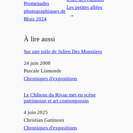
Promenades
Les petites allées
photographiques de
→
Blois 2024
À lire aussi
Sur une toile de Julien Des Monstiers
Date
24 juin 2008
Auteur
Pascale Lismonde
Par rapport à
Chroniques d'expositions
Le Château du Rivau met en scène
patrimoine et art contemporain
Date
4 juin 2025
Auteur
Christian Gattinoni
Par rapport à
Chroniques d'expositions