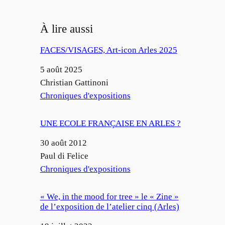
À lire aussi
FACES/VISAGES, Art-icon Arles 2025
Date
5 août 2025
Auteur
Christian Gattinoni
Par rapport à
Chroniques d'expositions
UNE ECOLE FRANÇAISE EN ARLES ?
Date
30 août 2012
Auteur
Paul di Felice
Par rapport à
Chroniques d'expositions
« We, in the mood for tree » le « Zine »
de l’exposition de l’atelier cinq (Arles)