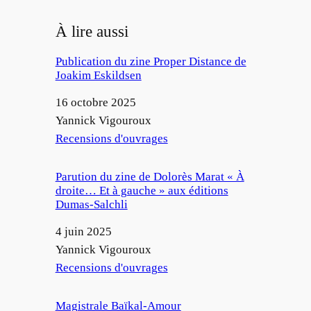
À lire aussi
Publication du zine Proper Distance de
Joakim Eskildsen
Date
16 octobre 2025
Auteur
Yannick Vigouroux
Par rapport à
Recensions d'ouvrages
Parution du zine de Dolorès Marat « À
droite… Et à gauche » aux éditions
Dumas-Salchli
Date
4 juin 2025
Auteur
Yannick Vigouroux
Par rapport à
Recensions d'ouvrages
Magistrale Baïkal-Amour