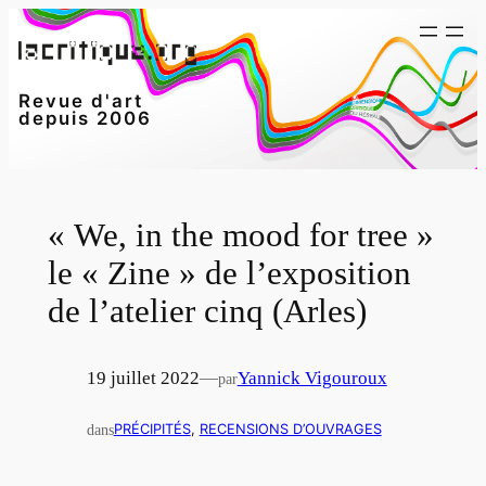
Aller
au
contenu
Revue d'art
depuis 2006
« We, in the mood for tree »
le « Zine » de l’exposition
de l’atelier cinq (Arles)
19 juillet 2022
—
Yannick Vigouroux
par
dans
PRÉCIPITÉS
, 
RECENSIONS D’OUVRAGES