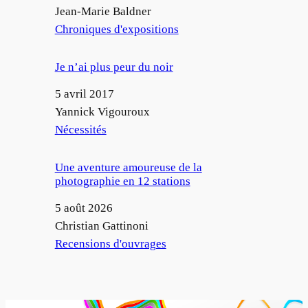
Auteur
Jean-Marie Baldner
Par rapport à
Chroniques d'expositions
Je n’ai plus peur du noir
Date
5 avril 2017
Auteur
Yannick Vigouroux
Par rapport à
Nécessités
Une aventure amoureuse de la
photographie en 12 stations
Date
5 août 2026
Auteur
Christian Gattinoni
Par rapport à
Recensions d'ouvrages