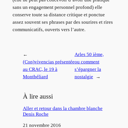
sans un engagement personnel profond) elle
conserve toute sa distance critique et ponctue
assez souvent ses phrases par des sourires et rires
communicatifs, ouverts vers l’autre.
←
Arles 50 ième,
(Con)vivencias présentée
ou comment
au CRAC, le 19 à
s’épargner la
Montbéliard
nostalgie
→
À lire aussi
Aller et retour dans la chambre blanche
Denis Roche
Date
21 novembre 2016