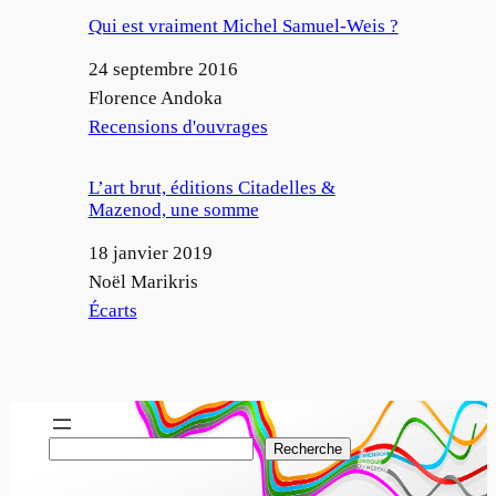
Qui est vraiment Michel Samuel-Weis ?
Date
24 septembre 2016
Auteur
Florence Andoka
Par rapport à
Recensions d'ouvrages
L’art brut, éditions Citadelles &
Mazenod, une somme
Date
18 janvier 2019
Auteur
Noël Marikris
Par rapport à
Écarts
R
Recherche
e