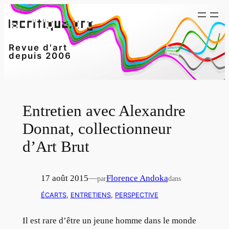
Aller
au
contenu
Revue d'art
depuis 2006
Entretien avec Alexandre
Donnat, collectionneur
d’Art Brut
17 août 2015
—
Florence Andoka
par
dans
ÉCARTS
, 
ENTRETIENS
, 
PERSPECTIVE
Il est rare d’être un jeune homme dans le monde