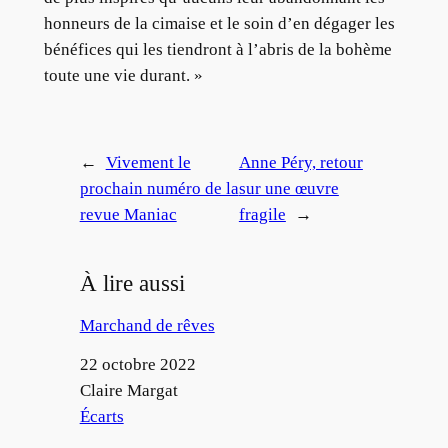
honneurs de la cimaise et le soin d’en dégager les
bénéfices qui les tiendront à l’abris de la bohème
toute une vie durant. »
←
Vivement le
Anne Péry, retour
prochain numéro de la
sur une œuvre
revue Maniac
fragile
→
À lire aussi
Marchand de rêves
Date
22 octobre 2022
Auteur
Claire Margat
Par rapport à
Écarts