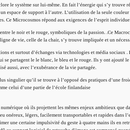
clore le système sur lui-même. En fait l’énergie qui s’y trouve ré
n espace de support à l’autre. L’utilisation de la seule couleur
ées. Ce Microcosmos répond aux exigences de l’esprit individue
entre le noir et le rouge, symboliques de la passion. .Ce Macro
gne de vie, celle de la chair, s’y trouve impliquée et un néces
ons et surtout d’échanges via technologies et média sociaux . L
e partagent le le blanc, le bleu et le rouge. Ils y ont ajouté le
sé aussi, avec l’exubérance de la vie partagée.
lus singulier qu’il se trouve à l’opposé des pratiques d’une fro
e celui d’une partie de l’école finlandaise
numérique où ils projettent les mêmes enjeux ambitieux que dan
peu onéreux, légers, facilement transportables et rapides dans l
mer une certaine impulsivité du geste à quatre mains ils en ret