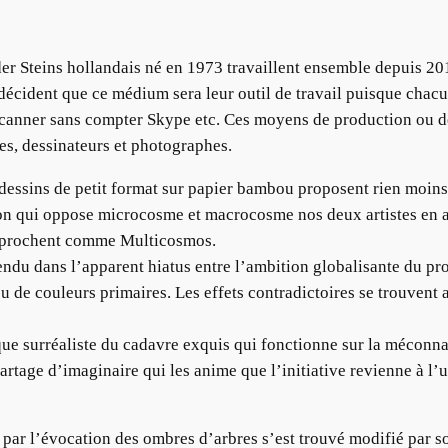
r Steins hollandais né en 1973 travaillent ensemble depuis 201
 décident que ce médium sera leur outil de travail puisque chac
 scanner sans compter Skype etc. Ces moyens de production ou d
res, dessinateurs et photographes.
 dessins de petit format sur papier bambou proposent rien moins
on qui oppose microcosme et macrocosme nos deux artistes en a
’approchent comme Multicosmos.
tendu dans l’apparent hiatus entre l’ambition globalisante du pr
u de couleurs primaires. Les effets contradictoires se trouvent
tique surréaliste du cadavre exquis qui fonctionne sur la méconn
partage d’imaginaire qui les anime que l’initiative revienne à l’
par l’évocation des ombres d’arbres s’est trouvé modifié par son