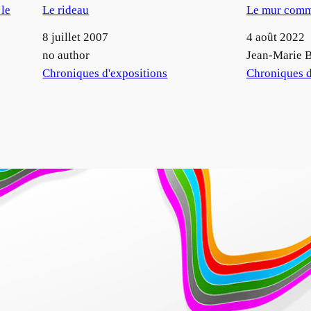
 le
Le rideau
Le mur comm
Date
8 juillet 2007
Date
4 août 2022
Auteur
no author
Auteur
Jean-Marie B
Par rapport à
Chroniques d'expositions
Par rapport à
Chroniques d