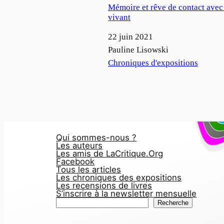
Mémoire et rêve de contact avec
vivant
Date
22 juin 2021
Auteur
Pauline Lisowski
Par rapport à
Chroniques d'expositions
Qui sommes-nous ?
Les auteurs
Les amis de LaCritique.Org
Facebook
Tous les articles
Les chroniques des expositions
Les recensions de livres
S’inscrire à la newsletter mensuelle
R
Recherche
e