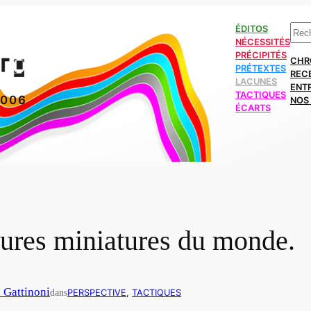
Rech
ÉDITOS
NÉCESSITÉS
PRÉCIPITÉS
CHR
PRÉTEXTES
REC
LACUNES
ENT
TACTIQUES
2006
NOS 
ÉCARTS
ures miniatures du monde.
n Gattinoni
dans
PERSPECTIVE
, 
TACTIQUES