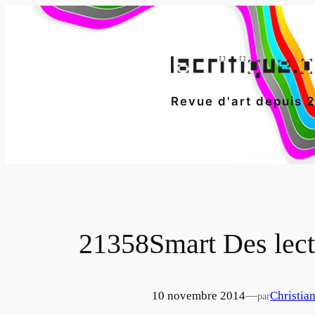
Aller
au
contenu
Revue d'art depuis 
21358Smart Des lect
10 novembre 2014
—
Christia
par