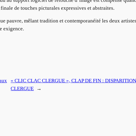
 dû au support logiciel de retouche d’image est compensé quand 
 finale de touches picturales expressives et abstraites.
e pauvre, mêlant tradition et contemporanéité les deux artistes
e exigence.
 aux
« CLIC CLAC CLERGUE », CLAP DE FIN : DISPARIT
CLERGUE
→