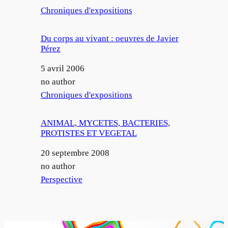
Par rapport à
Chroniques d'expositions
Du corps au vivant : oeuvres de Javier
Pérez
Date
5 avril 2006
Auteur
no author
Par rapport à
Chroniques d'expositions
ANIMAL, MYCETES, BACTERIES,
PROTISTES ET VEGETAL
Date
20 septembre 2008
Auteur
no author
Par rapport à
Perspective