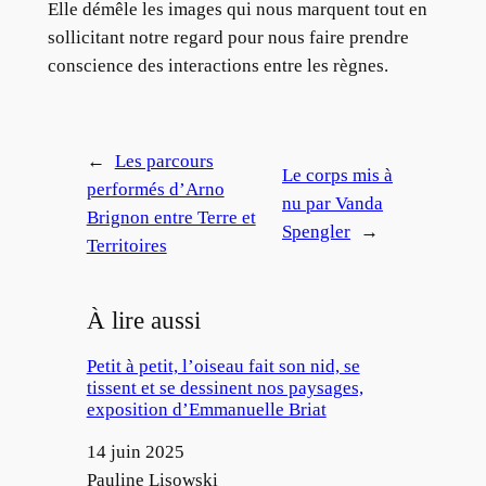
Elle démêle les images qui nous marquent tout en
sollicitant notre regard pour nous faire prendre
conscience des interactions entre les règnes.
←
Les parcours
Le corps mis à
performés d’Arno
nu par Vanda
Brignon entre Terre et
Spengler
→
Territoires
À lire aussi
Petit à petit, l’oiseau fait son nid, se
tissent et se dessinent nos paysages,
exposition d’Emmanuelle Briat
Date
14 juin 2025
Auteur
Pauline Lisowski