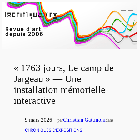
Aller
au
contenu
Revue d'art
depuis 2006
« 1763 jours, Le camp de
Jargeau » — Une
installation mémorielle
interactive
9 mars 2026
—
Christian Gattinoni
par
dans
CHRONIQUES D’EXPOSITIONS