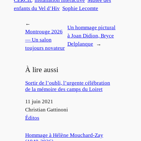
CERCIL
installation interactive
Musée des
enfants du Vel d’Hiv
Sophie Lecomte
←
Un hommage pictural
Montrouge 2026
à Joan Didion, Bryce
— Un salon
Delplanque
→
toujours novateur
À lire aussi
Sortir de l’oubli, l’urgente célébration
de la mémoire des camps du Loiret
Date
11 juin 2021
Auteur
Christian Gattinoni
Par rapport à
Éditos
Hommage à Hélène Mouchard-Zay