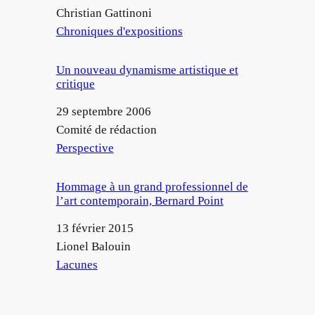
Auteur
Christian Gattinoni
Par rapport à
Chroniques d'expositions
Un nouveau dynamisme artistique et
critique
Date
29 septembre 2006
Auteur
Comité de rédaction
Par rapport à
Perspective
Hommage à un grand professionnel de
l’art contemporain, Bernard Point
Date
13 février 2015
Auteur
Lionel Balouin
Par rapport à
Lacunes