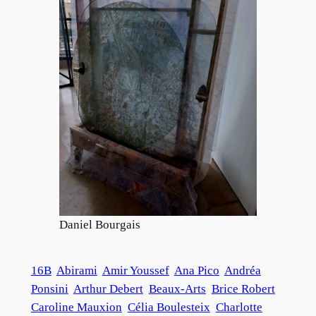
Daniel Bourgais
16B
Abirami
Amir Youssef
Ana Pico
Andréa
Ponsini
Arthur Debert
Beaux-Arts
Brice Robert
Caroline Mauxion
Célia Boulesteix
Charlotte