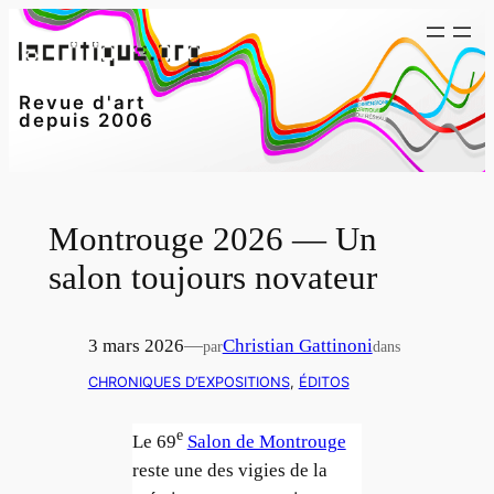
Aller
au
contenu
Revue d'art
depuis 2006
Montrouge 2026 — Un
salon toujours novateur
3 mars 2026
—
Christian Gattinoni
par
dans
CHRONIQUES D’EXPOSITIONS
, 
ÉDITOS
e
Le 69
Salon de Montrouge
reste une des vigies de la