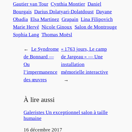
Gautier van Tour
Cynthia Montier
Daniel
Bourgais
Darius Dolatyari-Dolatdoust
Dayane
Obadia
Elsa Martinez
Grapain
Lina Filipovich
Marie Hervé
Nicole Ginoux
Salon de Montrouge
Sophia Lang
Thomas Moësl
←
Le Syndrome
« 1763 jours, Le camp
de Bonnard —
de Jargeau » — Une
Ou
installation
l’impermanence
mémorielle interactive
des œuvres
→
À lire aussi
Galeristes Un exceptionnel salon à taille
humaine
Date
16 décembre 2017