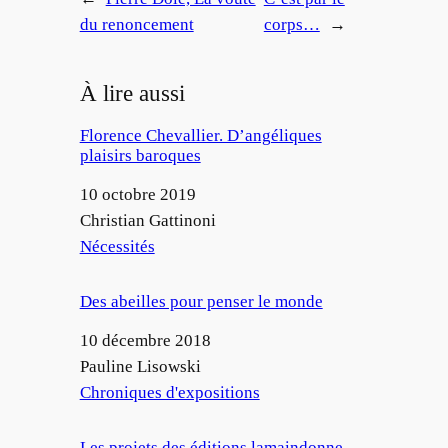
du renoncement
corps…
→
À lire aussi
Florence Chevallier. D’angéliques
plaisirs baroques
Date
10 octobre 2019
Auteur
Christian Gattinoni
Par rapport à
Nécessités
Des abeilles pour penser le monde
Date
10 décembre 2018
Auteur
Pauline Lisowski
Par rapport à
Chroniques d'expositions
Les projets des éditions lamaindonne