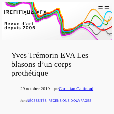
Aller
au
contenu
Revue d'art
depuis 2006
Yves Trémorin EVA Les
blasons d’un corps
prothétique
29 octobre 2019
—
Christian Gattinoni
par
dans
NÉCESSITÉS
, 
RECENSIONS D’OUVRAGES