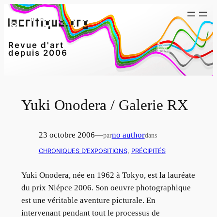
Aller
au
contenu
Revue d'art
depuis 2006
Yuki Onodera / Galerie RX
23 octobre 2006
—
no author
par
dans
CHRONIQUES D’EXPOSITIONS
, 
PRÉCIPITÉS
Yuki Onodera, née en 1962 à Tokyo, est la lauréate
du prix Niépce 2006. Son oeuvre photographique
est une véritable aventure picturale. En
intervenant pendant tout le processus de