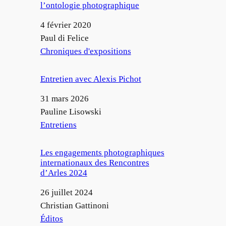
l’ontologie photographique
Date
4 février 2020
Auteur
Paul di Felice
Par rapport à
Chroniques d'expositions
Entretien avec Alexis Pichot
Date
31 mars 2026
Auteur
Pauline Lisowski
Par rapport à
Entretiens
Les engagements photographiques
internationaux des Rencontres
d’Arles 2024
Date
26 juillet 2024
Auteur
Christian Gattinoni
Par rapport à
Éditos