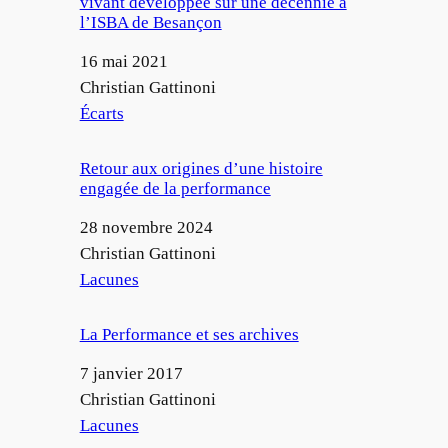
vivant développée sur une décennie à
l’ISBA de Besançon
Date
16 mai 2021
Auteur
Christian Gattinoni
Par rapport à
Écarts
Retour aux origines d’une histoire
engagée de la performance
Date
28 novembre 2024
Auteur
Christian Gattinoni
Par rapport à
Lacunes
La Performance et ses archives
Date
7 janvier 2017
Auteur
Christian Gattinoni
Par rapport à
Lacunes