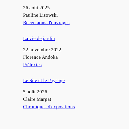
Date
26 août 2025
Auteur
Pauline Lisowski
Par rapport à
Recensions d'ouvrages
La vie de jardin
Date
22 novembre 2022
Auteur
Florence Andoka
Par rapport à
Prétextes
Le Site et le Paysage
Date
5 août 2026
Auteur
Claire Margat
Par rapport à
Chroniques d'expositions