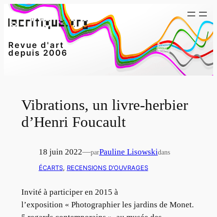
Aller
au
contenu
Revue d'art
depuis 2006
Vibrations, un livre-herbier
d’Henri Foucault
18 juin 2022
—
Pauline Lisowski
par
dans
ÉCARTS
, 
RECENSIONS D’OUVRAGES
Invité à participer en 2015 à
l’exposition « Photographier les jardins de Monet.