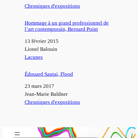
Par rapport à
Chroniques d'expositions
Hommage à un grand professionnel de
l’art contemporain, Bernard Point
Date
13 février 2015
Auteur
Lionel Balouin
Par rapport à
Lacunes
Édouard Sautai, Flood
Date
23 mars 2017
Auteur
Jean-Marie Baldner
Par rapport à
Chroniques d'expositions