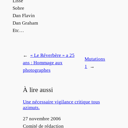
Lisse
Sobre
Dan Flavin
Dan Graham
Etc…
←
« Le Réverbère » a 25
Mutations
ans : Hommage aux
1
→
photographes
À lire aussi
Une nécessaire vigilance critique tous
azimuts.
Date
27 novembre 2006
Auteur
Comité de rédaction