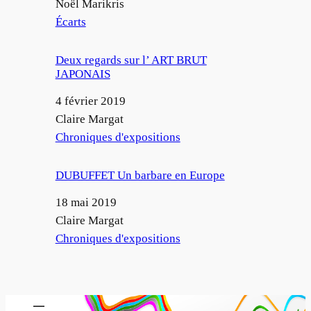
Auteur
Noël Marikris
Par rapport à
Écarts
Deux regards sur l’ ART BRUT
JAPONAIS
Date
4 février 2019
Auteur
Claire Margat
Par rapport à
Chroniques d'expositions
DUBUFFET Un barbare en Europe
Date
18 mai 2019
Auteur
Claire Margat
Par rapport à
Chroniques d'expositions