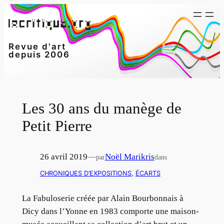
Aller
au
contenu
Revue d'art
depuis 2006
Les 30 ans du manège de
Petit Pierre
26 avril 2019
—
Noël Marikris
par
dans
CHRONIQUES D’EXPOSITIONS
, 
ÉCARTS
La Fabuloserie créée par Alain Bourbonnais à
Dicy dans l’Yonne en 1983 comporte une maison-