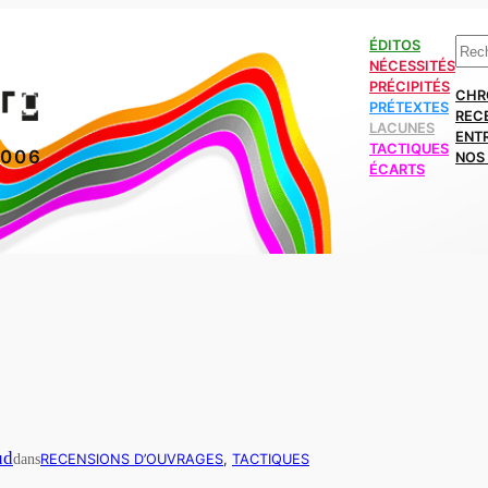
Rech
ÉDITOS
NÉCESSITÉS
PRÉCIPITÉS
CHR
PRÉTEXTES
REC
LACUNES
ENT
TACTIQUES
2006
NOS 
ÉCARTS
ud
dans
RECENSIONS D’OUVRAGES
, 
TACTIQUES