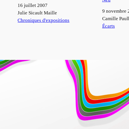
Date
16 juillet 2007
Date
9 novembre 
Auteur
Julie Sicault Maille
Auteur
Camille Paul
Par rapport à
Chroniques d'expositions
Par rapport à
Écarts