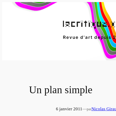
Aller
au
contenu
Revue d'art depuis 
Un plan simple
6 janvier 2011
—
Nicolas Gira
par