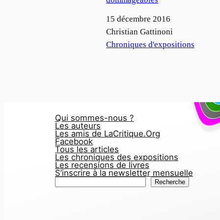
Date
15 décembre 2016
Auteur
Christian Gattinoni
Par rapport à
Chroniques d'expositions
Qui sommes-nous ?
Les auteurs
Les amis de LaCritique.Org
Facebook
Tous les articles
Les chroniques des expositions
Les recensions de livres
S’inscrire à la newsletter mensuelle
R
Recherche
e
c