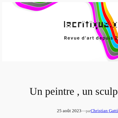
Aller
au
contenu
Revue d'art depuis 
Un peintre , un sculp
25 août 2023
—
Christian Gatt
par