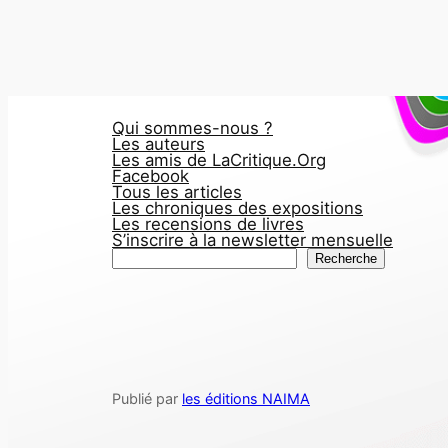
Qui sommes-nous ?
Les auteurs
Les amis de LaCritique.Org
Facebook
Tous les articles
Les chroniques des expositions
Les recensions de livres
S’inscrire à la newsletter mensuelle
R
Recherche
e
c
h
e
r
Publié par
les éditions NAIMA
c
h