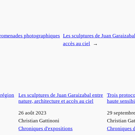
Promenades photographiques
Les sculptures de Juan Garaizabal 
accès au ciel
→
 région
Les sculptures de Juan Garaizabal entre
Trois protoc
nature, architecture et accès au ciel
haute sensibi
Date
26 août 2023
Date
29 septembr
Auteur
Christian Gattinoni
Auteur
Christian Gat
Par rapport à
Chroniques d'expositions
Par rapport à
Chroniques d