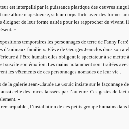
siteur est interpellé par la puissance plastique des oeuvres singul
une allure majestueuse, si leur corps flirte avec des formes anima
s éloigner de leur forme usitée pour les rapprocher du vivant. 
ésent. »
expositions temporaires les personnages de terre de Fanny Ferré
es d’animaux familiers. Elève de Georges Jeanclos dans son atel
férieure à l’être humain elles obligent le spectateur à se mettr
ur et suscite son émotion. Les mains notamment sont traitées ave
ayent les vêtements de ces personnages nomades de leur vie .
ns de la galerie Jean-Claude Le Gouic insiste sur le façonnage de
ussi celle des traces laissées par l’auteure. Ces gestes de fact
alement. »
remarquable , l’installation de ces petits groupe humains dans l