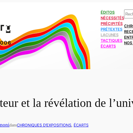
Rech
ÉDITOS
NÉCESSITÉS
PRÉCIPITÉS
CHR
PRÉTEXTES
REC
LACUNES
ENT
TACTIQUES
2006
NOS 
ÉCARTS
teur et la révélation de l’un
inoni
dans
CHRONIQUES D’EXPOSITIONS
, 
ÉCARTS