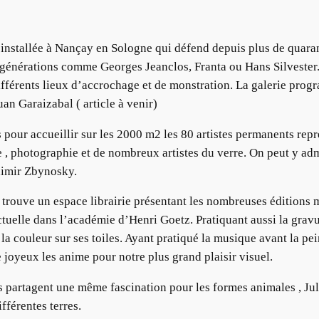
e installée à Nançay en Sologne qui défend depuis plus de quar
es générations comme Georges Jeanclos, Franta ou Hans Silveste
différents lieux d’accrochage et de monstration. La galerie prog
an Garaizabal ( article à venir)
 pour accueillir sur les 2000 m2 les 80 artistes permanents rep
 , photographie et de nombreux artistes du verre. On peut y adm
adimir Zbynosky.
trouve un espace librairie présentant les nombreuses éditions m
ctuelle dans l’académie d’Henri Goetz. Pratiquant aussi la gravu
r la couleur sur ses toiles. Ayant pratiqué la musique avant la pe
joyeux les anime pour notre plus grand plaisir visuel.
 partagent une même fascination pour les formes animales , Jul
fférentes terres.