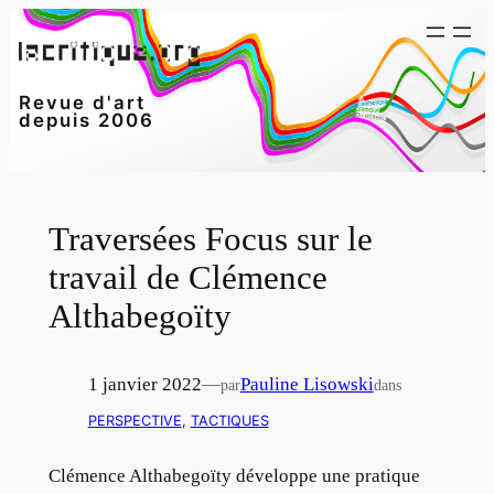
Aller
au
contenu
Revue d'art
depuis 2006
Traversées Focus sur le
travail de Clémence
Althabegoïty
1 janvier 2022
—
Pauline Lisowski
par
dans
PERSPECTIVE
, 
TACTIQUES
Clémence Althabegoïty développe une pratique