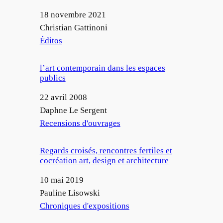
Date
18 novembre 2021
Auteur
Christian Gattinoni
Par rapport à
Éditos
l’art contemporain dans les espaces
publics
Date
22 avril 2008
Auteur
Daphne Le Sergent
Par rapport à
Recensions d'ouvrages
Regards croisés, rencontres fertiles et
cocréation art, design et architecture
Date
10 mai 2019
Auteur
Pauline Lisowski
Par rapport à
Chroniques d'expositions