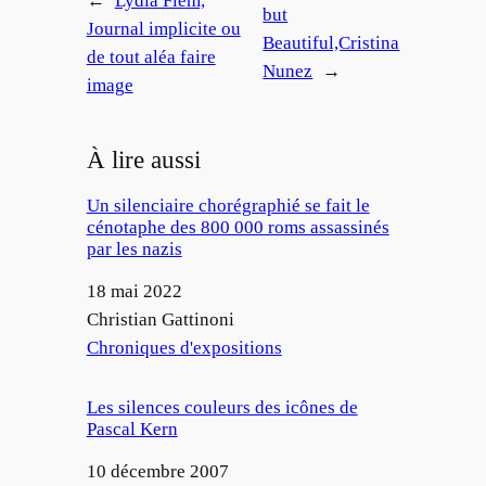
←
Lydia Flem,
but
Journal implicite ou
Beautiful,Cristina
de tout aléa faire
Nunez
→
image
À lire aussi
Un silenciaire chorégraphié se fait le
cénotaphe des 800 000 roms assassinés
par les nazis
Date
18 mai 2022
Auteur
Christian Gattinoni
Par rapport à
Chroniques d'expositions
Les silences couleurs des icônes de
Pascal Kern
Date
10 décembre 2007