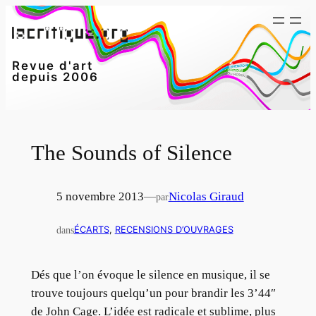
Aller
au
contenu
Revue d'art
depuis 2006
The Sounds of Silence
5 novembre 2013
—
Nicolas Giraud
par
dans
ÉCARTS
, 
RECENSIONS D’OUVRAGES
Dés que l’on évoque le silence en musique, il se
trouve toujours quelqu’un pour brandir les 3’44″
de John Cage. L’idée est radicale et sublime, plus