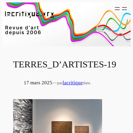
Aller
au
contenu
Revue d'art
depuis 2006
TERRES_D’ARTISTES-19
17 mars 2025
—
lacritique
par
dans