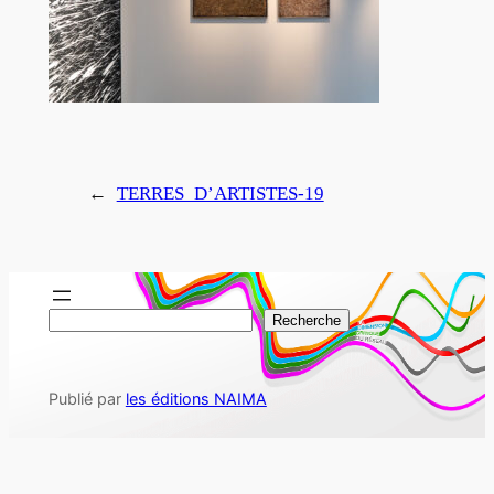
←
TERRES_D’ARTISTES-19
R
Recherche
e
c
Publié par
les éditions NAIMA
h
e
r
c