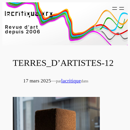
Aller
au
contenu
Revue d'art
depuis 2006
TERRES_D’ARTISTES-12
17 mars 2025
—
lacritique
par
dans