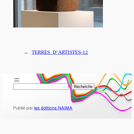
←
TERRES_D’ARTISTES-12
R
Recherche
e
c
Publié par
les éditions NAIMA
h
e
r
c