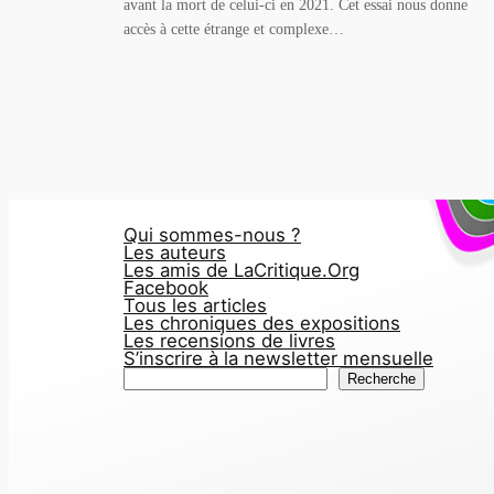
avant la mort de celui-ci en 2021. Cet essai nous donne
accès à cette étrange et complexe…
Qui sommes-nous ?
Les auteurs
Les amis de LaCritique.Org
Facebook
Tous les articles
Les chroniques des expositions
Les recensions de livres
S’inscrire à la newsletter mensuelle
R
Recherche
e
c
h