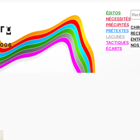
Rech
ÉDITOS
NÉCESSITÉS
PRÉCIPITÉS
CHR
PRÉTEXTES
REC
LACUNES
ENT
TACTIQUES
2006
NOS 
ÉCARTS