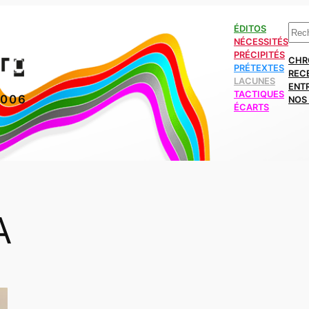
Rech
ÉDITOS
NÉCESSITÉS
PRÉCIPITÉS
CHR
PRÉTEXTES
REC
LACUNES
ENT
TACTIQUES
2006
NOS 
ÉCARTS
A