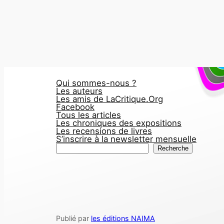
Qui sommes-nous ?
Les auteurs
Les amis de LaCritique.Org
Facebook
Tous les articles
Les chroniques des expositions
Les recensions de livres
S’inscrire à la newsletter mensuelle
R
Recherche
e
c
h
e
r
Publié par
les éditions NAIMA