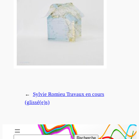
←
Sylvie Romieu Travaux en cours
(glissé(e)s)
R
Recherche