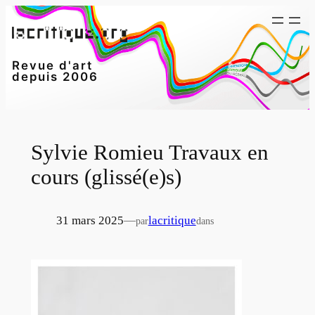
Aller
au
contenu
Revue d'art
depuis 2006
Sylvie Romieu Travaux en
cours (glissé(e)s)
31 mars 2025
—
lacritique
par
dans