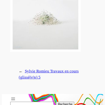
←
Sylvie Romieu Travaux en cours
(glissé(e)s) 5
R
Recherche