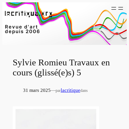
Aller
au
contenu
Revue d'art
depuis 2006
Sylvie Romieu Travaux en
cours (glissé(e)s) 5
31 mars 2025
—
lacritique
par
dans