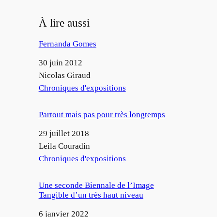
À lire aussi
Fernanda Gomes
Date
30 juin 2012
Auteur
Nicolas Giraud
Par rapport à
Chroniques d'expositions
Partout mais pas pour très longtemps
Date
29 juillet 2018
Auteur
Leila Couradin
Par rapport à
Chroniques d'expositions
Une seconde Biennale de l’Image
Tangible d’un très haut niveau
Date
6 janvier 2022