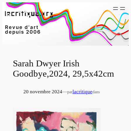
Aller
au
contenu
Revue d'art
depuis 2006
Sarah Dwyer Irish
Goodbye,2024, 29,5x42cm
20 novembre 2024
—
lacritique
par
dans