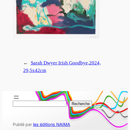
←
Sarah Dwyer Irish Goodbye,2024,
29,5x42cm
R
Recherche
e
c
Publié par
les éditions NAIMA
h