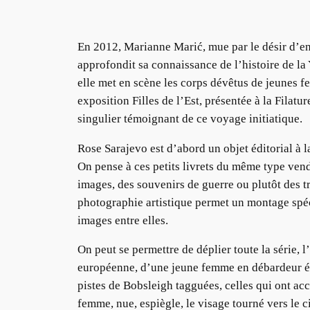
En 2012, Marianne Marić, mue par le désir d’en s
approfondit sa connaissance de l’histoire de la
elle met en scène les corps dévêtus de jeunes f
exposition Filles de l’Est, présentée à la Fil
singulier témoignant de ce voyage initiatique.
Rose Sarajevo est d’abord un objet éditorial à l
On pense à ces petits livrets du même type vend
images, des souvenirs de guerre ou plutôt des tr
photographie artistique permet un montage spéci
images entre elles.
On peut se permettre de déplier toute la série, 
européenne, d’une jeune femme en débardeur écha
pistes de Bobsleigh tagguées, celles qui ont acc
femme, nue, espiègle, le visage tourné vers le ci