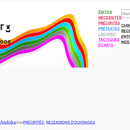
Rech
ÉDITOS
NÉCESSITÉS
PRÉCIPITÉS
CHR
PRÉTEXTES
REC
LACUNES
ENT
TACTIQUES
2006
NOS 
ÉCARTS
 Andoka
dans
PRÉCIPITÉS
, 
RECENSIONS D’OUVRAGES