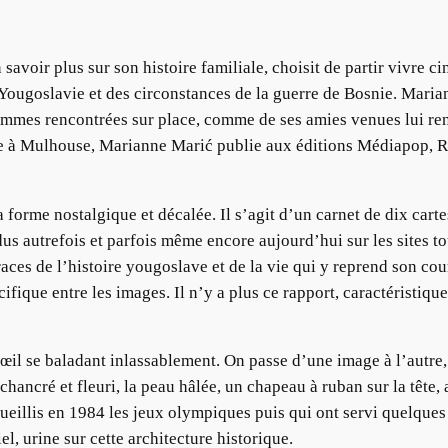
avoir plus sur son histoire familiale, choisit de partir vivre ci
 Yougoslavie et des circonstances de la guerre de Bosnie. Maria
emmes rencontrées sur place, comme de ses amies venues lui ren
ature à Mulhouse, Marianne Marić publie aux éditions Médiapop, 
a forme nostalgique et décalée. Il s’agit d’un carnet de dix cart
us autrefois et parfois même encore aujourd’hui sur les sites t
aces de l’histoire yougoslave et de la vie qui y reprend son cou
fique entre les images. Il n’y a plus ce rapport, caractéristiq
l’œil se baladant inlassablement. On passe d’une image à l’autre,
ncré et fleuri, la peau hâlée, un chapeau à ruban sur la tête, a
ueillis en 1984 les jeux olympiques puis qui ont servi quelques 
el, urine sur cette architecture historique.