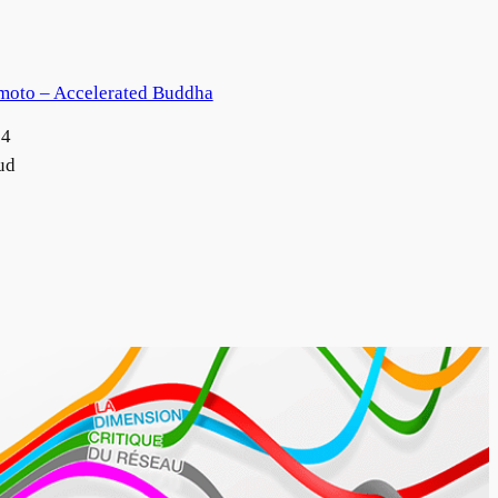
moto – Accelerated Buddha
14
ud