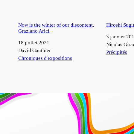
Now is the winter of our discontent,
Hiroshi Sugi
Graziano Arici.
Date
3 janvier 20
Date
18 juillet 2021
Auteur
Nicolas Gira
Auteur
David Gauthier
Par rapport à
Précipités
Par rapport à
Chroniques d'expositions