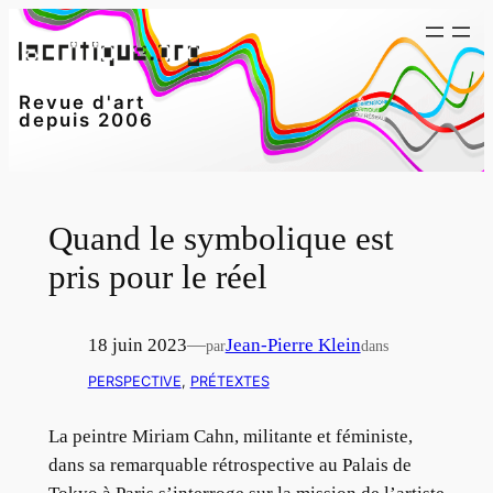
Aller
au
contenu
Revue d'art
depuis 2006
Quand le symbolique est
pris pour le réel
18 juin 2023
—
Jean-Pierre Klein
par
dans
PERSPECTIVE
, 
PRÉTEXTES
La peintre Miriam Cahn, militante et féministe,
dans sa remarquable rétrospective au Palais de