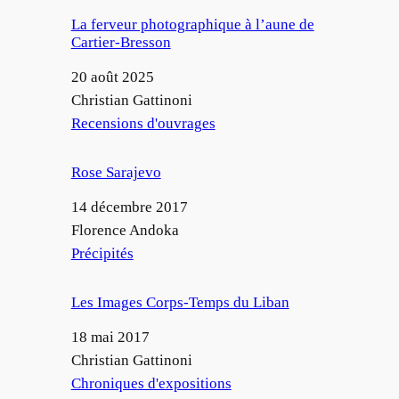
La ferveur photographique à l’aune de
Cartier-Bresson
Date
20 août 2025
Auteur
Christian Gattinoni
Par rapport à
Recensions d'ouvrages
Rose Sarajevo
Date
14 décembre 2017
Auteur
Florence Andoka
Par rapport à
Précipités
Les Images Corps-Temps du Liban
Date
18 mai 2017
Auteur
Christian Gattinoni
Par rapport à
Chroniques d'expositions