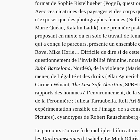
format de Sophie Ristelhueber (Poggi), question
Avec ces cicatrices des paysages et des corps q
n’exposer que des photographes femmes (Nelli 
Marie Quéau, Katalin Ladik), une première piste 
proposant en mixte ou en solo le travail de fem
qui a conçu le parcours, présente un ensemble
Rova, Mika Horie… Difficile de dire si de cette
questionnement de l’invisibilité féminine, n
Rubí, Barcelona
, Nordés), de la violence (Mar
mener, de l’égalité et des droits (Pilar Aymeric
Carmen Winant,
The Last Safe Abortion
, SPBH 
rapports des hommes à l’environnement, de la spi
de la Féronnière ; Julieta Tarraubella, Rolf Ar
expérimentation sensible de l’image, de sa con
Pictures), cyanotypes de Robert Rauschenberg e
Le parcours s’ouvre à de multiples bifurcation
les
Darkroomscapes
d’Isabelle Le Minh (Christ