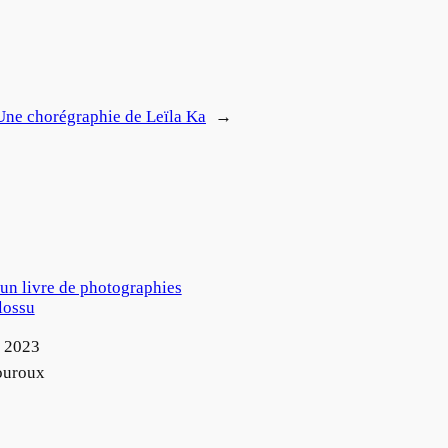
 Une chorégraphie de Leïla Ka
→
, un livre de photographies
lossu
 2023
ouroux