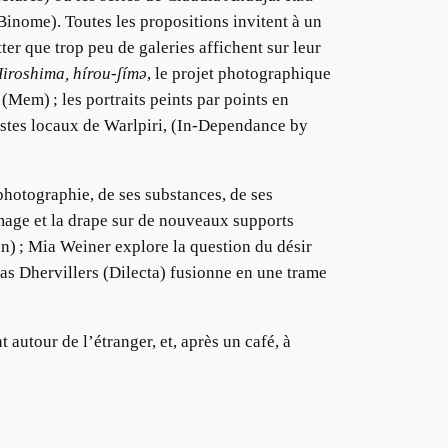
Binome). Toutes les propositions invitent à un
er que trop peu de galeries affichent sur leur
roshima, hírou-ʃímə
, le projet photographique
Mem) ; les portraits peints par points en
istes locaux de Warlpiri, (In-Dependance by
 photographie, de ses substances, de ses
image et la drape sur de nouveaux supports
nn) ; Mia Weiner explore la question du désir
as Dhervillers (Dilecta) fusionne en une trame
 autour de l’étranger, et, après un café, à