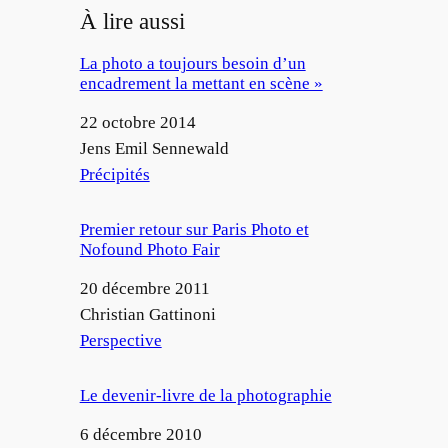
À lire aussi
La photo a toujours besoin d’un
encadrement la mettant en scène »
Date
22 octobre 2014
Auteur
Jens Emil Sennewald
Par rapport à
Précipités
Premier retour sur Paris Photo et
Nofound Photo Fair
Date
20 décembre 2011
Auteur
Christian Gattinoni
Par rapport à
Perspective
Le devenir-livre de la photographie
Date
6 décembre 2010