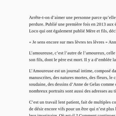
Arrête-t-on d’aimer une personne parce qu’elle 
perdure. Publié une première fois en 2013 aux éd
Loco qui ont également publié Mère et fils, déc
« Je sens encore sur mes lèvres tes lèvres » A
L’amoureuse, c’est l’autre de l’amoureux, celle 
son fils, dont le père est mort. Il y a d’emblée l
L’Amoureuse est un journal intime, composé dans
manuscrites, des natures mortes, des fleurs, le c
soudaine, des dessins d’Anne de Gelas comme de 
nombreux portraits sont aussi des adresses au 
C’est un travail lent patient, fait de multiple
de désir encore vifs pour un être qui n’est plus
leur imaginaire. Où est-il ? Comment continuer 