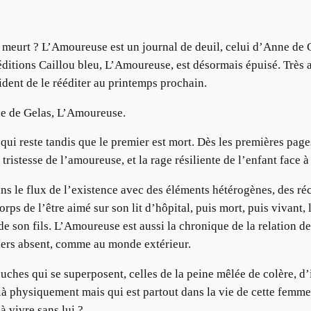
meurt ? L’Amoureuse est un journal de deuil, celui d’Anne de Ge
itions Caillou bleu, L’Amoureuse, est désormais épuisé. Très att
ident de le rééditer au printemps prochain.
nne de Gelas, L’Amoureuse.
qui reste tandis que le premier est mort. Dès les premières page
a tristesse de l’amoureuse, et la rage résiliente de l’enfant face à
 le flux de l’existence avec des éléments hétérogènes, des réci
orps de l’être aimé sur son lit d’hôpital, puis mort, puis vivant, 
son fils. L’Amoureuse est aussi la chronique de la relation de c
tiers absent, comme au monde extérieur.
s couches qui se superposent, celles de la peine mêlée de colère
 là physiquement mais qui est partout dans la vie de cette femme
à vivre sans lui ?