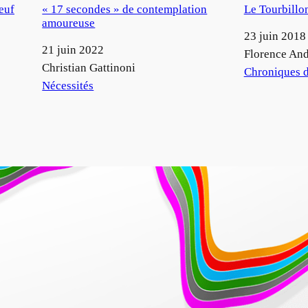
euf
« 17 secondes » de contemplation
Le Tourbillon
amoureuse
Date
23 juin 2018
Date
21 juin 2022
Auteur
Florence An
Auteur
Christian Gattinoni
Par rapport à
Chroniques d
Par rapport à
Nécessités