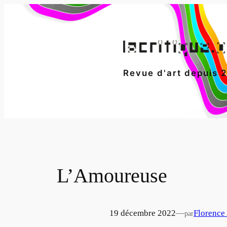
Aller
au
contenu
Revue d'art depuis 
L’Amoureuse
19 décembre 2022
—
Florence
par