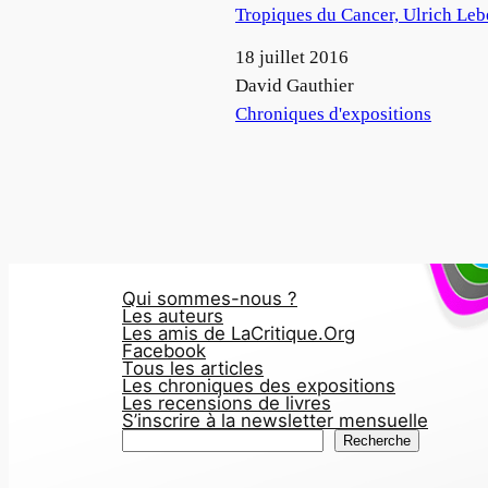
Tropiques du Cancer, Ulrich Leb
Date
18 juillet 2016
Auteur
David Gauthier
Par rapport à
Chroniques d'expositions
Qui sommes-nous ?
Les auteurs
Les amis de LaCritique.Org
Facebook
Tous les articles
Les chroniques des expositions
Les recensions de livres
S’inscrire à la newsletter mensuelle
R
Recherche
e