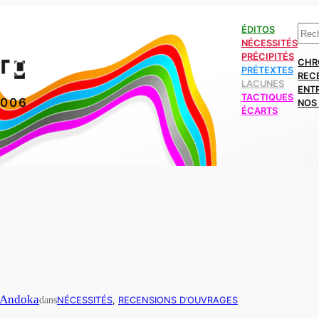
Rech
ÉDITOS
NÉCESSITÉS
PRÉCIPITÉS
CHR
PRÉTEXTES
REC
LACUNES
ENT
TACTIQUES
2006
NOS 
ÉCARTS
 Andoka
dans
NÉCESSITÉS
, 
RECENSIONS D’OUVRAGES