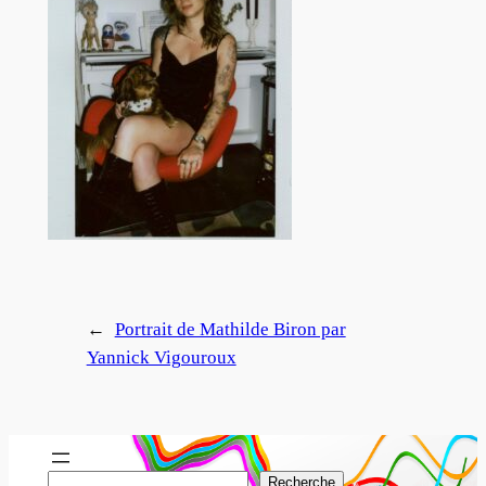
←
Portrait de Mathilde Biron par
Yannick Vigouroux
R
Recherche