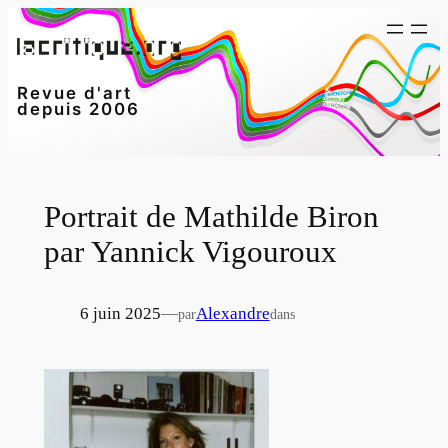
Aller
au
contenu
Revue d'art
depuis 2006
Portrait de Mathilde Biron
par Yannick Vigouroux
6 juin 2025
—
Alexandre
par
dans