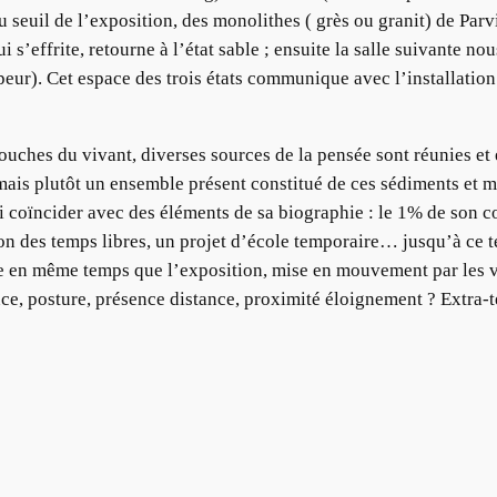
au seuil de l’exposition, des monolithes ( grès ou granit) de P
ui s’effrite, retourne à l’état sable ; ensuite la salle suivante n
apeur). Cet espace des trois états communique avec l’installatio
 couches du vivant, diverses sources de la pensée sont réunies et
mais plutôt un ensemble présent constitué de ces sédiments et 
i coïncider avec des éléments de sa biographie : le 1% de son co
on des temps libres, un projet d’école temporaire… jusqu’à ce te
e en même temps que l’exposition, mise en mouvement par les vi
 posture, présence distance, proximité éloignement ? Extra-territ