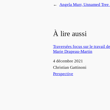
←
Angela Murr, Unnamed Tree 
À lire aussi
Traversées focus sur le travail de
Marie Drapeau-Martin
Date
4 décembre 2021
Auteur
Christian Gattinoni
Par rapport à
Perspective