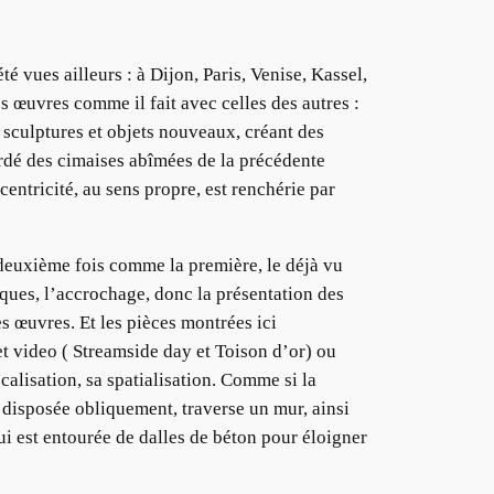
 vues ailleurs : à Dijon, Paris, Venise, Kassel,
es œuvres comme il fait avec celles des autres :
s sculptures et objets nouveaux, créant des
gardé des cimaises abîmées de la précédente
centricité, au sens propre, est renchérie par
a deuxième fois comme la première, le déjà vu
iques, l’accrochage, donc la présentation des
es œuvres. Et les pièces montrées ici
et video ( Streamside day et Toison d’or) ou
localisation, sa spatialisation. Comme si la
i, disposée obliquement, traverse un mur, ainsi
i est entourée de dalles de béton pour éloigner