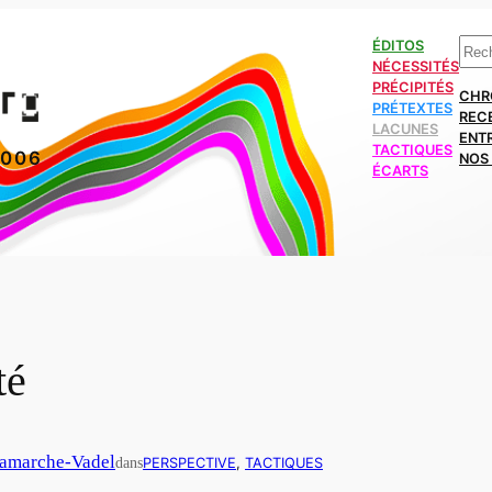
Rech
ÉDITOS
NÉCESSITÉS
PRÉCIPITÉS
CHR
PRÉTEXTES
REC
LACUNES
ENT
TACTIQUES
2006
NOS 
ÉCARTS
té
amarche-Vadel
dans
PERSPECTIVE
, 
TACTIQUES