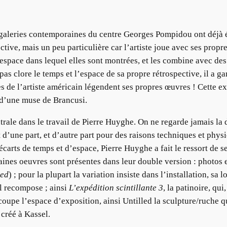
galeries contemporaines du centre Georges Pompidou ont déjà été
ctive, mais un peu particulière car l’artiste joue avec ses propr
l’espace dans lequel elles sont montrées, et les combine avec de
 pas clore le temps et l’espace de sa propre rétrospective, il a 
es de l’artiste américain légendent ses propres œuvres ! Cette ex
t d’une muse de Brancusi.
entrale dans le travail de Pierre Huyghe. On ne regarde jamais l
d’une part, et d’autre part pour des raisons techniques et phys
carts de temps et d’espace, Pierre Huyghe a fait le ressort de s
aines oeuvres sont présentes dans leur double version : photos 
led
) ; pour la plupart la variation insiste dans l’installation, sa 
il recompose ; ainsi
L’expédition scintillante 3
, la patinoire, qu
upe l’espace d’exposition, ainsi Untilled la sculpture/ruche qu
 créé à Kassel.