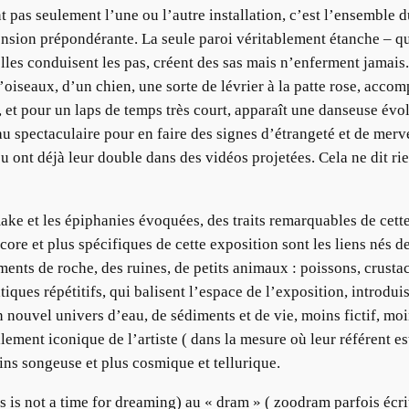
t pas seulement l’une ou l’autre installation, c’est l’ensemble d
mension prépondérante. La seule paroi véritablement étanche – qu
elles conduisent les pas, créent des sas mais n’enferment jamais. 
oiseaux, d’un chien, une sorte de lévrier à la patte rose, acco
, et pour un laps de temps très court, apparaît une danseuse évol
it au spectaculaire pour en faire des signes d’étrangeté et de me
ou ont déjà leur double dans des vidéos projetées. Cela ne dit ri
ake et les épiphanies évoquées, des traits remarquables de cette
core et plus spécifiques de cette exposition sont les liens nés 
nts de roche, des ruines, de petits animaux : poissons, crusta
iques répétitifs, qui balisent l’espace de l’exposition, introdu
un nouvel univers d’eau, de sédiments et de vie, moins fictif, moi
ellement iconique de l’artiste ( dans la mesure où leur référent e
ns songeuse et plus cosmique et tellurique.
is is not a time for dreaming) au « dram » ( zoodram parfois écri