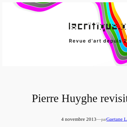
Aller
au
contenu
Revue d'art depuis 
Pierre Huyghe revisi
4 novembre 2013
—
Gaetane L
par