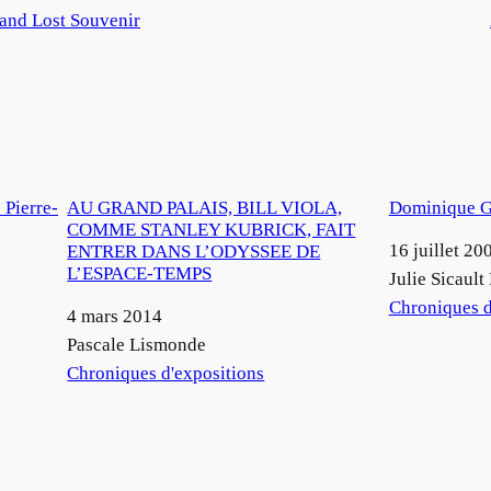
and Lost Souvenir
 Pierre-
AU GRAND PALAIS, BILL VIOLA,
Dominique G
COMME STANLEY KUBRICK, FAIT
Date
16 juillet 20
ENTRER DANS L’ODYSSEE DE
L’ESPACE-TEMPS
Auteur
Julie Sicault
Par rapport à
Chroniques d
Date
4 mars 2014
Auteur
Pascale Lismonde
Par rapport à
Chroniques d'expositions