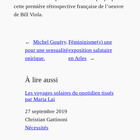
cette première rétrospective française de l’oeuvre
de Bill Viola.
←
Michel Gouéry,
Fémininisme(s) une
pour une sensualité
exposition salutaire
onirique.
en Arles
→
À lire aussi
Les voyages solaires du quotidien tissés
par Maria Lai
Date
27 septembre 2019
Auteur
Christian Gattinoni
Par rapport à
Nécessités