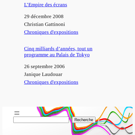
L’Empire des écrans
Date
29 décembre 2008
Auteur
Christian Gattinoni
Par rapport à
Chroniques d'expositions
Cinq milliards d’années, tout un
programme au Palais de Tokyo
Date
26 septembre 2006
Auteur
Janique Laudouar
Par rapport à
Chroniques d'expositions
R
Recherche
e