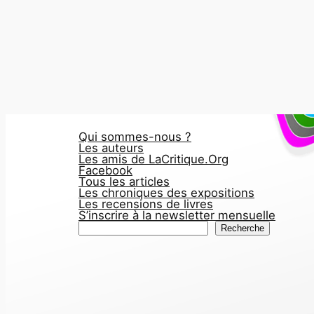
Qui sommes-nous ?
Les auteurs
Les amis de LaCritique.Org
Facebook
Tous les articles
Les chroniques des expositions
Les recensions de livres
S’inscrire à la newsletter mensuelle
R
Recherche
e
c
h
e