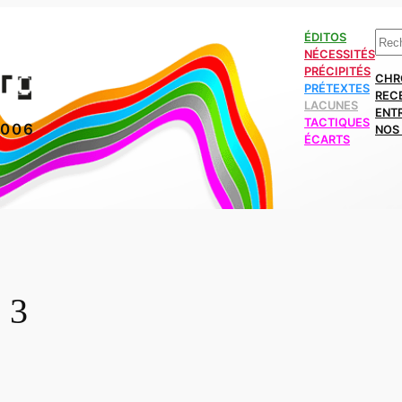
Rech
ÉDITOS
NÉCESSITÉS
PRÉCIPITÉS
CHR
PRÉTEXTES
REC
LACUNES
ENT
TACTIQUES
2006
NOS 
ÉCARTS
 3