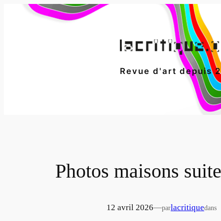
Aller
au
contenu
Revue d'art depuis 
Photos maisons suite
12 avril 2026
—
lacritique
par
dans