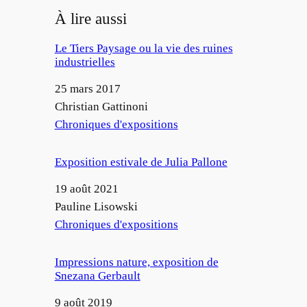
À lire aussi
Le Tiers Paysage ou la vie des ruines
industrielles
Date
25 mars 2017
Auteur
Christian Gattinoni
Par rapport à
Chroniques d'expositions
Exposition estivale de Julia Pallone
Date
19 août 2021
Auteur
Pauline Lisowski
Par rapport à
Chroniques d'expositions
Impressions nature, exposition de
Snezana Gerbault
Date
9 août 2019