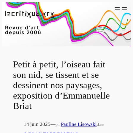
Aller
au
contenu
Revue d'art
depuis 2006
Petit à petit, l’oiseau fait
son nid, se tissent et se
dessinent nos paysages,
exposition d’Emmanuelle
Briat
14 juin 2025
—
Pauline Lisowski
par
dans