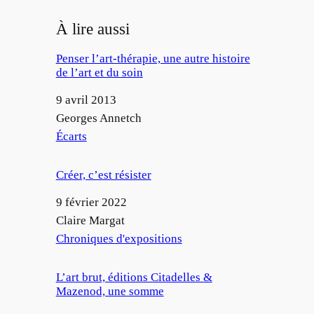
À lire aussi
Penser l’art-thérapie, une autre histoire
de l’art et du soin
Date
9 avril 2013
Auteur
Georges Annetch
Par rapport à
Écarts
Créer, c’est résister
Date
9 février 2022
Auteur
Claire Margat
Par rapport à
Chroniques d'expositions
L’art brut, éditions Citadelles &
Mazenod, une somme