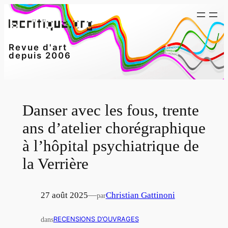
Aller
au
contenu
Revue d'art
depuis 2006
Danser avec les fous, trente
ans d’atelier chorégraphique
à l’hôpital psychiatrique de
la Verrière
27 août 2025
—
Christian Gattinoni
par
dans
RECENSIONS D’OUVRAGES