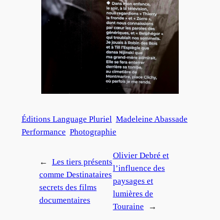
Éditions Language Pluriel
Madeleine Abassade
Performance
Photographie
Olivier Debré et
←
Les tiers présents
l’influence des
comme Destinataires
paysages et
secrets des films
lumières de
documentaires
Touraine
→